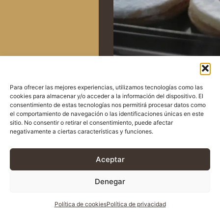
Para ofrecer las mejores experiencias, utilizamos tecnologías como las
cookies para almacenar y/o acceder a la información del dispositivo. El
Legal Pages
Location
consentimiento de estas tecnologías nos permitirá procesar datos como
AVISO LEGAL
Manacor: Carrer de na
el comportamiento de navegación o las identificaciones únicas en este
Balèria, 3, 07500
POLÍTICA DE PRIVACIDAD
sitio. No consentir o retirar el consentimiento, puede afectar
Manacor
negativamente a ciertas características y funciones.
POLÍTICA DE COOKIES
Aceptar
Contact Us
forncanamer@gmail.com
Denegar
+34 971 55 26 03
Política de cookies
Política de privacidad